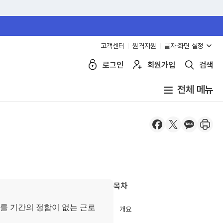
고객센터
원격지원
글자·화면 설정
로그인
회원가입
검색
전체 메뉴
페
엑
카
프
이
스
카
린
스
(공
오
트
북
유
(공
하
(공
하
유
기
유
기)
하
하
기)
목차
기)
자를 기간의 정함이 없는 근로
개요