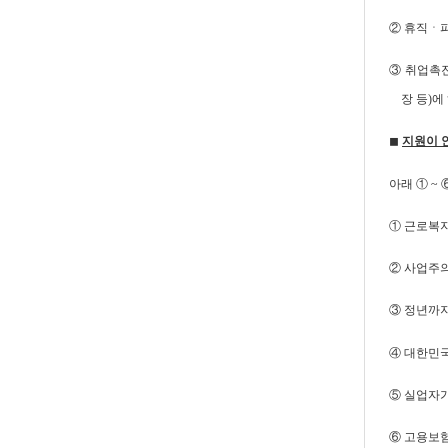
② 휴직ㆍ
③ 취업촉
장 등)에
◼
지원이 
아래 ① ~
① 근로복지
② 사업주의
③ 정년까지
④ 대한민국 
⑤ 실업자
⑥ 고용보