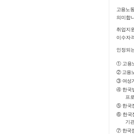
고용노동
의미합
취업지원
이수자
인정되는
①
고용
②
고용
③
여성
④
한국
프
⑤
한국
⑥
한국
기
⑦
한국