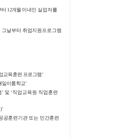
부터
12
개월 이내인
실업자를
 그날부터 취업
지원프로그램
업교육훈련 프로그램
’
내일이룸학교
’
램
’
및
‘
직업교육원 직업훈련
련
)’
공공훈련기관 또는 민간
훈련