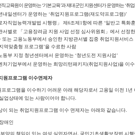
전직교육원이 운영하는
‘
기본교육
’
과 제대군인 지원센터가 운영하는
‘
취업
년내일센터가 운영하는
‘
취업지원프로그램
(
재도약프로그램
)’
로자직업능력개발법 시행령
」
제
6
조제
1
항에 따른
‘
일반고 특화훈
관서별로
「
고용장려금 지원 사업 선정 심사위원회
」
에서 선정한
 또는 고용노동부에서 승인한 지방관서별 집중 취업지원서비스
지역맞춤형 프로그램
’
을 수료한 사람
노동부 지정 청년센터에서 운영하는
‘
청년도전 지원사업
’
벤처기업부에서 운영하는 희망리턴패키지(취업지원사업)을 이수
업지원프로그램 이수면제자
프로그램을 이수하기 어려운 아래 해당자로서 고용일 이전 1년
 실업상태에 있는 사람이어야 합니다.
이 되는 취업지원프로그램 이수 면제자는 아래와 같습니다.
증장애인
 부양의 책임이 있는 여성 실업자면서, 국민기초생활보장법 시행령