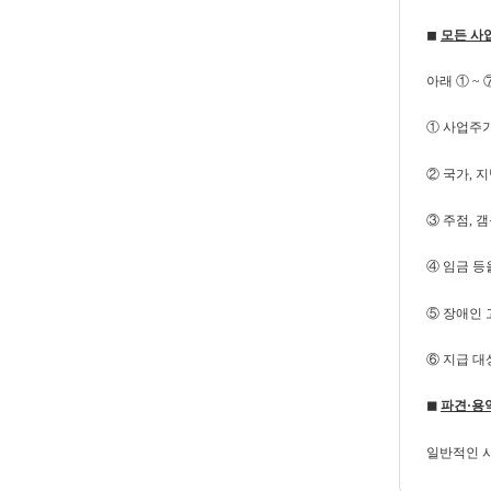
◼
모든 사
아래 ① ~
① 사업주
② 국가, 
③ 주점, 
④ 임금 등
⑤ 장애인 
⑥ 지급 대
◼
파견·용
일반적인 