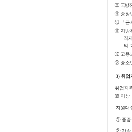
⑧
국방
⑨
중장
⑩ 「
근
⑪
지방
직자
의
‘
⑫
고용
⑬ 중소
3) 취
취업지원
월 이상
지원대상
① 중
② 가족