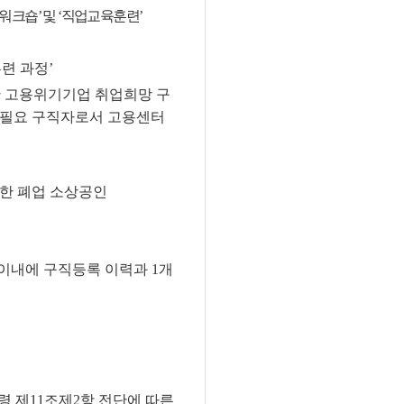
워크숍
’
및
‘
직업교육훈련
’
련 과정
’
 고용위기기업 취업희망 구
 필요 구직자로서 고용센터
한 폐업 소상공인
 이내에 구직등록
이력과 1개
 제11조제2항 전단에 따른