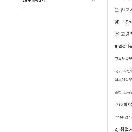
OPEN-API
③ 한
④ 「장
⑤ 고령
◼
인정되는
고용노동부에
국가, 지방
업소개업무
또한, 고용
* (취업지
** (취업
2) 취