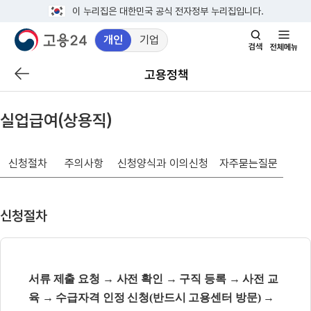
이 누리집은 대한민국 공식 전자정부 누리집입니다.
개인
기업
검
전
색
체
고용정책
이
창
메
전
열
뉴
페
기
실업급여(상용직)
이
지
신청절차
주의사항
신청양식과 이의신청
자주묻는질문
로
이
동
신청절차
서류 제출 요청
→
사전 확인
→
구직 등록
→
사전 교
육
→
수급자격 인정 신청
(
반드시 고용센터 방문
)
→