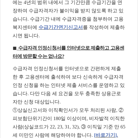
에는
4
년의 범위 내에서 그 기간만큼 수급기간을 연
장하여 수급자격자가 불이익을 받지 않도록 하고 있
습니다
.
수급기간 내에 수급자격증을 첨부하여 고용
복지센터에
수급기간연기신고서
를 작성하여 제출하
시면 됩니다
.
◼
수급자격 인정신청서를 인터넷으로 제출하고 고용센
터에 방문할 수는 없나요
?
수급자격 인정신청서를 인터넷으로 간편하게 제출
한 후 고용센터에 출석하여 보다 신속하게 수급자격
인정 신청을 하는 인터넷 제출 서비스를 운영하고 있
습니다
.
다만 다음 세 요건을 모두 충족한 상용근로
자만 신청 대상입니다
.
①
상실신고서와 이직확인서가 모두 처리된 사람
,
②
피보험단위기간이
180
일 이상이며
,
비자발적 이직한
사람
(
상실코드가
22, 23, 31, 32),
③
이직일 기준 만
65
세 미만인 사람에 해당하여야 합니다
.
[
바로가기
].