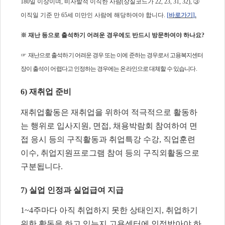
180
일 이상이며
,
비자발적 이직한 사람
(
상실코드가
22, 23, 31, 32),
③
이직일 기준 만
65
세 미만인 사람에 해당하여야 합니다
.
[
바로가기
].
※
재난 등으로 출석하기 어려운 경우에도 반드시 방문하여야 하나요
?
☞
재난으로 출석하기 어려운 경우 또는 이에 준하는 경우로서 고용복지센터
장이 출석이 어렵다고 인정하는 경우에는 온라인으로 대체할 수 있습니다
.
6)
재취업 준비
재취업활동은 재취업을 위하여 적극적으로 활동하
는 행위로 입사지원
,
면접
,
채용박람회 참여하여 면
접 응시 등의 구직활동과 취업특강 수강
,
직업훈련
이수
, 취업지원프로그램 참여
등의 구직외활동으로
구분됩니다
.
7)
실업 인정과 실업급여 지급
1~4
주마다 아직 취업하지 못한 상태인지
,
취업하기
위한 활동을 하고 있는지 고용센터에 인정받아야 하