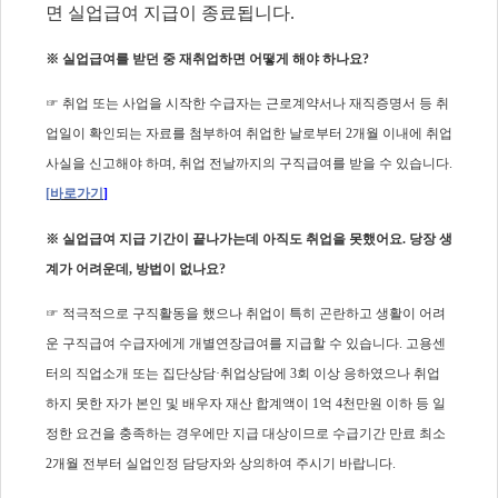
면 실업급여 지급이 종료됩니다
.
※
실업급여를 받던 중 재취업하면 어떻게 해야 하나요
?
☞
취업 또는 사업을 시작한 수급자는 근로계약서나 재직증명서 등 취
업일이 확인되는 자료를 첨부하여 취업한 날로부터
2
개월 이내에 취업
사실을 신고해야 하며
,
취업 전날까지의 구직급여를 받을 수 있습니다
.
[
바로가기
]
※
실업급여 지급 기간이 끝나가는데 아직도 취업을 못했어요
.
당장 생
계가 어려운데
,
방법이 없나요
?
☞
적극적으로 구직활동을 했으나 취업이 특히 곤란하고 생활이 어려
운 구직급여 수급자에게 개별연장급여를 지급할 수 있습니다
.
고용센
터의 직업소개 또는 집단상담
·
취업상담에
3
회 이상 응하였으나 취업
하지 못한 자가 본인 및 배우자 재산 합계액이
1
억
4
천만원 이하 등 일
정한 요건을 충족하는 경우에만 지급 대상이므로 수급기간 만료 최소
2
개월 전부터 실업인정 담당자와 상의하여 주시기 바랍니다
.