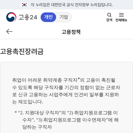
이 누리집은 대한민국 공식 전자정부 누리집입니다.
개인
기업
검
전
색
체
고용정책
이
창
메
전
열
뉴
페
기
고용촉진장려금
이
지
로
이
*
취업이 어려운 취약계층 구직자
의 고용이 촉진될
동
수 있도록 해당 구직자를 기간의 정함이 없는 근로자
로 신규 고용하는 사업주에게 인건비 일부를 지원하
는 제도입니다.
*
“2. 지원대상 구직자”의 “2) 취업지원프로그램 이
수자”, “3) 취업지원프로그램 이수면제자”에 해
당하는 구직자