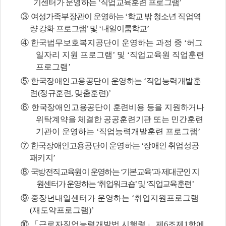
기센터가 운영하는
‘
직업교육훈련 프로그램
’
③
여성가족부장관이 운영하는
‘
학교 밖 청소년 직업역
량 강화 프로그램
’
및
‘
내일이룸학교
’
④
한국법무보호복지공단이 운영하는 과정 중
‘
허그
일자리 지원 프로그램
’
및
‘
직업교육원 직업훈련
프로그램
’
⑤
한국장애인고용공단이 운영하는
‘
직업능력개발훈
련
(
정규훈련
,
맞춤훈련
)’
⑥
한국장애인고용공단이 훈련비용 등을 지원하거나
위탁계약을 체결한 공공훈련기관 또는 민간
훈련
기관이 운영하는
‘
직업능력개발훈련 프로그램
’
⑦
한국장애인고용공단이 운영하는
‘
장애인 취업성공
패키지
’
⑧
국방전직교육원이 운영하는
‘
기본교육
’
과 제대군인 지
원센터가 운영하는
‘
취업워크숍
’
및
‘
직업교육훈련
’
⑨
중장년내일센터가 운영하는
‘
취업지원프로그램
(
재도약프로그램
)’
⑩ 「
근로자직업능력개발법 시행령
」
제
6
조제
1
항에