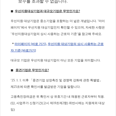
보수를 초과할
수
없습니다.
◼
우선지원대상기업과 대규모기업은 무엇인가요?
우선지원 대상기업은 중소기업을 포함하는 더 넓은 개념입니다. ’마이
페이지‘에서 우선지원 대상기업인지 확인할 수 있으며, 자세한 사항은
’우선지원대상기업의 상시 사용하는 근로자 기준‘을 참고해 주세요.
*
마이페이지 [바로 가기]
,
우선지원 대상기업의 상시 사용하는 근로
자 기준 [바로가기]
대규모 기업은 우선지원 대상기업이 아닌 모든 기업을 의미합니다.
◼
중견기업은 무엇인가요
?
‘25. 1. 1.
이후
「
중견기업 성장촉진 및 경쟁력 강화에 관한 특별법
」
제
25
조에 따른 확인서를 발급받은 기업을 말합니다
.
고용촉진장려금은 위 확인서 상 유효기간 내 채용된 근로자부터 적용
.
(
단
,
사업주가 신청기간
(
고시 제
19
조제
2
항
)
위반시에는 지원제외 대상
임
)