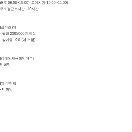
(B조 06:00~15:00), 휴게시간(10:00~11:00)
주소정근로시간 : 40시간
[급여조건]
- 월급 2395000원 이상
- 상여금 : 0% (미 포함)
[장애인채용희망여부]
비희망
[병역특례]
- 비희망