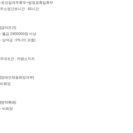
-토요일격주휴무+법정공휴일휴무
주소정근로시간 : 40시간
[급여조건]
- 월급 2900000원 이상
- 상여금 : 0% (미 포함)
우대조건 : 차량소지자
[장애인채용희망여부]
비희망
[병역특례]
- 비희망