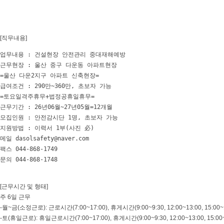
[직무내용]
업무내용 : 건설현장 안전관리 중대재해예방

근무현장 : 울산 중구 다운동 아파트현장

=울산 다운2지구 아파트 신축현장=

급여조건 : 290만~360만, 초보자 가능

=토요일격주휴무+법정공휴일휴무=

근무기간 : 26년06월~27년05월=12개월

모집인원 : 안전감시단 1명, 초보자 가능

지원방법 : 이력서 1부(사진 必)

메일 dasolsafety@naver.com

팩스 044-868-1749

문의 044-868-1748
[근무시간 및 형태]
주 6일 근무
-월~금(소정근로): 근로시간(7:00~17:00), 휴게시간(9:00~9:30, 12:00~13:00, 15:00~
-토(휴일근로): 휴일근로시간(7:00~17:00), 휴게시간(9:00~9:30, 12:00~13:00, 15:00~