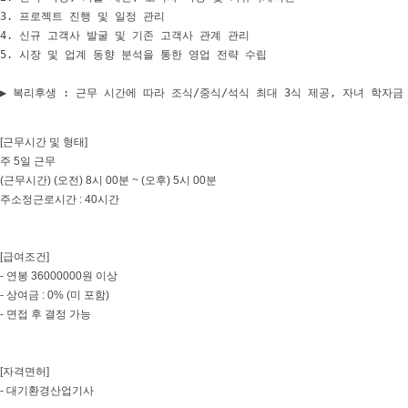
3. 프로젝트 진행 및 일정 관리

4. 신규 고객사 발굴 및 기존 고객사 관계 관리

5. 시장 및 업계 동향 분석을 통한 영업 전략 수립 

▶ 복리후생 : 근무 시간에 따라 조식/중식/석식 최대 3식 제공, 자녀 학자금
[근무시간 및 형태]
주 5일 근무
(근무시간) (오전) 8시 00분 ~ (오후) 5시 00분
주소정근로시간 : 40시간
[급여조건]
- 연봉 36000000원 이상
- 상여금 : 0% (미 포함)
- 면접 후 결정 가능
[자격면허]
- 대기환경산업기사