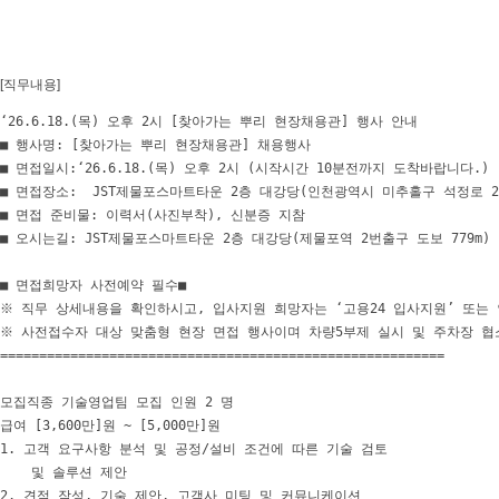
[직무내용]
‘26.6.18.(목) 오후 2시 [찾아가는 뿌리 현장채용관] 행사 안내

■ 행사명: [찾아가는 뿌리 현장채용관] 채용행사

■ 면접일시:‘26.6.18.(목) 오후 2시 (시작시간 10분전까지 도착바랍니다.)  
■ 면접장소:  JST제물포스마트타운 2층 대강당(인천광역시 미추홀구 석정로 22
■ 면접 준비물: 이력서(사진부착), 신분증 지참

■ 오시는길: JST제물포스마트타운 2층 대강당(제물포역 2번출구 도보 779m)

■ 면접희망자 사전예약 필수■

※ 직무 상세내용을 확인하시고, 입사지원 희망자는 ‘고용24 입사지원’ 또는 인천
※ 사전접수자 대상 맞춤형 현장 면접 행사이며 차량5부제 실시 및 주차장 협
=========================================================

모집직종 기술영업팀 모집 인원 2 명

급여 [3,600만]원 ~ [5,000만]원

1. 고객 요구사항 분석 및 공정/설비 조건에 따른 기술 검토

    및 솔루션 제안

2. 견적 작성, 기술 제안, 고객사 미팅 및 커뮤니케이션
