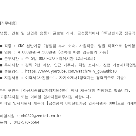
[직무내용]
냉동, 건설 및 산업용 송풍기 글로벌 리더, 금성풍력에서 CNC선반가공 정규직
■ 직종 : CNC 선반가공 (정밀팀 부서 소속, 사원직급, 팀원 직책으로 함께할
■ 연봉 : 4,000만원~4,500만원 (경력에 따른 임금협의 가능)

■ 근무시간 : 주 5일 08시~17시(휴게시간 12시~13시)

■ 우대사항 : 경력 2년 이상, 인근 거주자, 차량 소지자, 잔업 가능자(작업량
■ 홍보영상 : https://www.youtube.com/watch?v=V_gSwwQhbTQ 

■ 지원서류 : 이력서(사진필수), 자기소개서(경력자는 경력위주로 기술)

*본 구인은 [아산시종합일자리지원센터] 에서 채용대행 진행하고 있습니다.

고용24지원 또는 이메일 입사지원해주시길 바랍니다.

이메일 입사지원시 제목에 [금성풍력 CNC선반가공 입사지원자 000]으로 기재하
메일지원 :jmh0320@zeniel.co.kr

문의 : 041-570-5564
