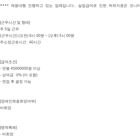
**** 채용대행 진행하고 있는 업체입니다. 실업급여로 인한 허위지원은 모니
[근무시간 및 형태]
주 5일 근무
(근무시간) (오전) 8시 00분 ~ (오후) 5시 00분
주소정근로시간 : 40시간
[급여조건]
- 연봉 45000000원 이상
- 상여금 : 0% (미 포함)
- 면접 후 결정 가능
[장애인채용희망여부]
비희망
[병역특례]
- 비희망