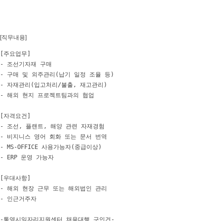
[직무내용]
[주요업무]

- 조선기자재 구매

- 구매 및 외주관리(납기 일정 조율 등)

- 자재관리(입고처리/불출, 재고관리)

- 해외 현지 프로젝트팀과의 협업

[자격요건] 

- 조선, 플랜트, 해양 관련 자재경험

- 비지니스 영어 회화 또는 문서 번역

- MS-OFFICE 사용가능자(중급이상)

- ERP 운영 가능자

[우대사항] 

- 해외 현장 근무 또는 해외법인 관리

- 인근거주자

-통영시일자리지원센터 채용대행 구인건-
