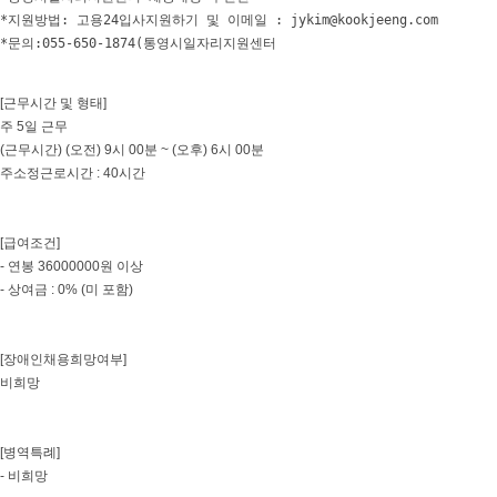
*지원방법: 고용24입사지원하기 및 이메일 : jykim@kookjeeng.com

*문의:055-650-1874(통영시일자리지원센터
[근무시간 및 형태]
주 5일 근무
(근무시간) (오전) 9시 00분 ~ (오후) 6시 00분
주소정근로시간 : 40시간
[급여조건]
- 연봉 36000000원 이상
- 상여금 : 0% (미 포함)
[장애인채용희망여부]
비희망
[병역특례]
- 비희망